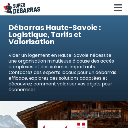
Skip
To
to
content
Na
Accueil
Débarras Haute-Savoie :
Logistique, Tarifs et
Valorisation
Devis debar
Vider un logement en Haute-Savoie nécessite
une organisation minutieuse à cause des accès
Services
complexes et des volumes importants.
Contactez des experts locaux pour un débarras
efficace, explorez des solutions adaptées et
Régions
découvrez comment valoriser vos objets pour
économiser.
Calculateu
Search
for: