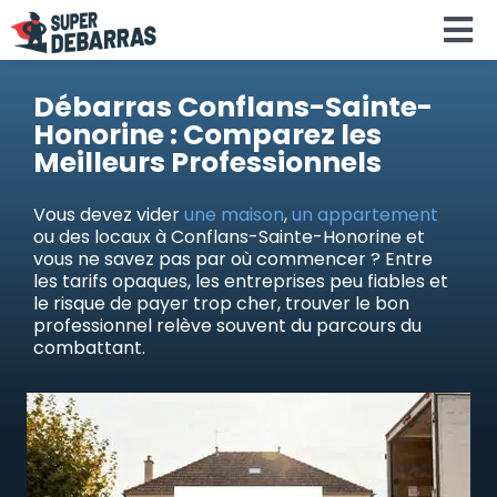
Skip
To
to
content
Na
Accueil
Débarras Conflans-Sainte-
Honorine : Comparez les
Meilleurs Professionnels
Devis debar
Vous devez vider
une maison
,
un appartement
ou des locaux à Conflans-Sainte-Honorine et
Services
vous ne savez pas par où commencer ? Entre
les tarifs opaques, les entreprises peu fiables et
le risque de payer trop cher, trouver le bon
Régions
professionnel relève souvent du parcours du
combattant.
Calculateu
Search
for: