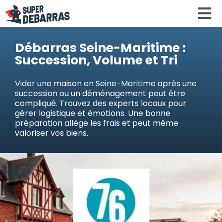
Skip
To
to
content
Na
Accueil
Débarras Seine-Maritime :
Succession, Volume et Tri
Devis debar
Vider une maison en Seine-Maritime après une
succession ou un déménagement peut être
compliqué. Trouvez des experts locaux pour
Services
gérer logistique et émotions. Une bonne
préparation allège les frais et peut même
valoriser vos biens.
Régions
Calculateu
Search
for: