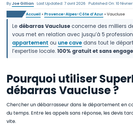
By
Joe Gillian
Last Updated: 7 avril 2026
Published On: 10 févrie
Accueil
»
Provence-Alpes-Côte d’Azur
»
Vaucluse
Le
débarras Vaucluse
concerne des milliers d
vous met en relation avec jusqu’à 5 professio
appartement
ou
une cave
dans tout le départ
l’expertise locale.
100% gratuit et sans engag
Pourquoi utiliser Supe
débarras Vaucluse ?
Chercher un débarrasseur dans le département en c
du temps. Entre les appels sans réponse, les devis tar
vite.