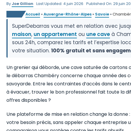
By
Joe Gillian
Last Updated: 4 juin 2026
Published On: 29 juin 2
Accueil
»
Auvergne-Rhône-Alpes
»
Savoie
»
Chambér
SuperDebarras vous met en relation avec jusq
maison
,
un appartement
ou
une cave
à Chamb
sous 24h, comparez les tarifs et l’expertise loc
votre situation.
100% gratuit et sans engagem
Un grenier qui déborde, une cave saturée de cartons 
le débarras Chambéry concerne chaque année des cen
savoyarde. Entre les contraintes d’accès dans le centr
à évacuer, trouver le bon professionnel fait toute la 
offres disponibles ?
Une plateforme de mise en relation change la donne :
votre besoin précis, sans appeler chaque entreprise u
comparaison vous protège contre les tarifs abusifs.