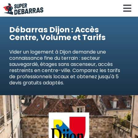
Skip
To
to
content
Na
Accueil
Débarras Dijon : Accès
Centre, Volume et Tarifs
Devis debar
Vider un logement à Dijon demande une
connaissance fine du terrain : secteur
sauvegardé, étages sans ascenseur, accès
Services
restreints en centre-ville. Comparez les tarifs
de professionnels locaux et obtenez jusqu'à 5
devis gratuits adaptés.
Régions
Calculateu
Search
for: