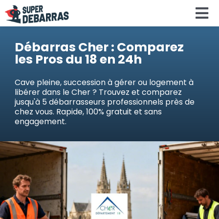
Skip
To
to
content
Na
Accueil
Débarras Cher : Comparez
les Pros du 18 en 24h
Devis debar
Cave pleine, succession à gérer ou logement à
libérer dans le Cher ? Trouvez et comparez
jusqu'à 5 débarrasseurs professionnels près de
Services
chez vous. Rapide, 100% gratuit et sans
engagement.
Régions
Calculateu
Search
for: