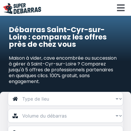
Skip
To
to
content
Na
Accueil
Débarras Saint-Cyr-sur-
Loire : comparez les offres
près de chez vous
Devis debar
Maison à vider, cave encombrée ou succession
Services
à gérer à Saint-Cyr-sur-Loire ? Comparez
jusqu'à 5 offres de professionnels partenaires
en quelques clics. 100% gratuit, sans
engagement.
Régions
Calculateu
Search
for: