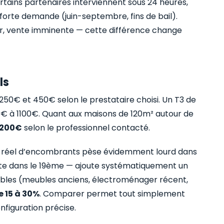
 Certains partenaires interviennent sous 24 heures,
 forte demande (juin-septembre, fins de bail).
ler, vente imminente — cette différence change
ls
50€ et 450€ selon le prestataire choisi. Un T3 de
€ à 1100€. Quant aux maisons de 120m² autour de
2200€
selon le professionnel contacté.
ume réel d’encombrants pèse évidemment lourd dans
nte dans le 19ème — ajoute systématiquement un
sables (meubles anciens, électroménager récent,
e 15 à 30%
. Comparer permet tout simplement
onfiguration précise.