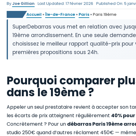
By
Joe Gillian
Last Updated: 17 février 2026
Published On: 5 janv
Accueil
»
Île-de-France
»
Paris
»
Paris 19ème
SuperDebarras vous met en relation avec jusq
19ème arrondissement. En une seule demande, co
choisissez le meilleur rapport qualité-prix pour 
premières propositions sous 24h.
Pourquoi comparer plu
dans le 19ème ?
Appeler un seul prestataire revient à accepter son ta
les écarts de prix atteignent régulièrement
40% pour 
Concrètement ? Pour un
débarras Paris 19ème arr
studio 250€ quand d’autres réclament 450€ — même