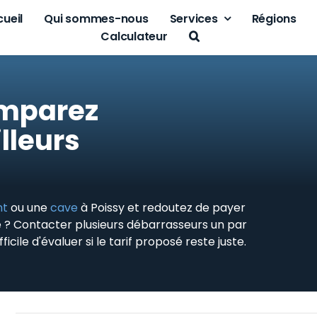
ueil
Qui sommes-nous
Services
Régions
Calculateur
omparez
lleurs
nt
ou une
cave
à Poissy et redoutez de payer
e ? Contacter plusieurs débarrasseurs un par
cile d'évaluer si le tarif proposé reste juste.