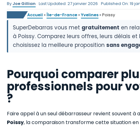
By
Joe Gillian
Last Updated: 27 janvier 2026
Published On: 19 ja
Accueil
»
Île-de-France
»
Yvelines
»
Poissy
SuperDebarras vous met
gratuitement
en rela
à Poissy. Comparez leurs offres, leurs délais et
choisissez la meilleure proposition
sans engag
Pourquoi comparer plu
professionnels pour vo
?
Faire appel à un seul débarrasseur revient souvent à a
Poissy
, la comparaison transforme cette situation e