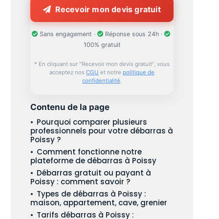
Recevoir mon devis gratuit
Sans engagement ·
Réponse sous 24h ·
100% gratuit
* En cliquant sur "Recevoir mon devis gratuit", vous
acceptez nos
CGU
et notre
politique de
confidentialité
.
Contenu de la page
Pourquoi comparer plusieurs
professionnels pour votre débarras à
Poissy ?
Comment fonctionne notre
plateforme de débarras à Poissy
Débarras gratuit ou payant à
Poissy : comment savoir ?
Types de débarras à Poissy :
maison, appartement, cave, grenier
Tarifs débarras à Poissy :