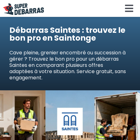
Skip
To
to
content
Na
Accueil
Débarras Saintes : trouvez le
bon pro en Saintonge
Devis debar
Cave pleine, grenier encombré ou succession à
gérer ? Trouvez le bon pro pour un débarras
Saintes en comparant plusieurs offres
Services
adaptées à votre situation. Service gratuit, sans
engagement.
Régions
Calculateu
Search
for: