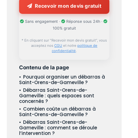
Recevoir mon devis gratuit
Sans engagement ·
Réponse sous 24h ·
100% gratuit
* En cliquant sur "Recevoir mon devis gratuit", vous
acceptez nos
CGU
et notre
politique de
confidentialité
.
Contenu de la page
Pourquoi organiser un débarras à
Saint-Orens-de-Gameville ?
Débarras Saint-Orens-de-
Gameville : quels espaces sont
concernés ?
Combien coûte un débarras à
Saint-Orens-de-Gameville ?
Débarras Saint-Orens-de-
Gameville : comment se déroule
l’intervention ?