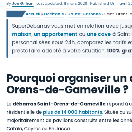
By
Joe Gillian
Last Updated: 11 mars 2026
Published On: 1 avril 
Accueil
»
Occitanie
»
Haute-Garonne
»
Saint-Orens-
SuperDebarras vous met en relation avec jusq
maison
,
un appartement
ou
une cave
à Saint
personnalisées sous 24h, comparez les tarifs et 
prestataire adapté à votre situation.
100% gra
Pourquoi organiser un 
Orens-de-Gameville ?
Le
débarras Saint-Orens-de-Gameville
répond à 
résidentielle de
plus de 14 000 habitants
. Située au 
majoritairement de pavillons construits entre les an
Catala, Cayras ou En Jacca.