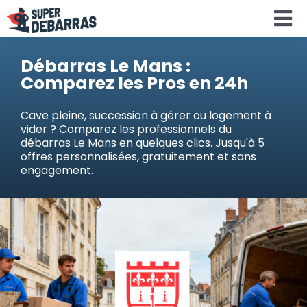
Skip
To
to
content
Na
Accueil
Débarras Le Mans :
Comparez les Pros en 24h
Devis debar
Cave pleine, succession à gérer ou logement à
vider ? Comparez les professionnels du
débarras Le Mans en quelques clics. Jusqu'à 5
Services
offres personnalisées, gratuitement et sans
engagement.
Régions
Calculateu
Search
for: