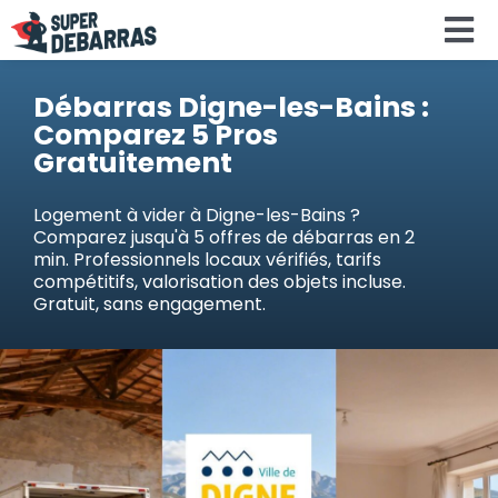
Skip
To
to
content
Na
Accueil
Débarras Digne-les-Bains :
Comparez 5 Pros
Gratuitement
Devis debar
Logement à vider à Digne-les-Bains ?
Comparez jusqu'à 5 offres de débarras en 2
Services
min. Professionnels locaux vérifiés, tarifs
compétitifs, valorisation des objets incluse.
Gratuit, sans engagement.
Régions
Calculateu
Search
for: