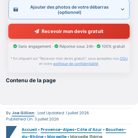
Ajouter des photos de votre débarras
(optionnel)
Recevoir mon devis gratuit
Sans engagement ·
Réponse sous 24h ·
100% gratuit
* En cliquant sur "Recevoir mon devis gratuit", vous acceptez nos
CGU
et notre
politique de confidentialité
.
Contenu de la page
By
Joe Gillian
Last Updated: 1 juillet 2026
Published On: 3 juillet 2026
Accueil
»
Provence-Alpes-Côte d’Azur
»
Bouches-
du-Rhône
»
Marseille
»
Marseille 15ème