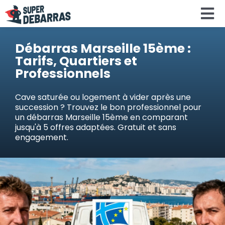
Skip
To
to
content
Na
Accueil
Débarras Marseille 15ème :
Tarifs, Quartiers et
Professionnels
Devis debar
Cave saturée ou logement à vider après une
succession ? Trouvez le bon professionnel pour
Services
un débarras Marseille 15ème en comparant
jusqu'à 5 offres adaptées. Gratuit et sans
engagement.
Régions
Calculateu
Search
for: