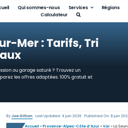
ueil
Qui sommes-nous
Services
Régions
Calculateur
-Mer : Tarifs, Tri
caux
sion ou garage saturé ? Trouvez un
rez les offres adaptées. 100% gratuit et
By
Joe Gillian
Last Updated: 4 juin 2026
Published On: 8 juin 20
Accueil
»
Provence-Alpes-Côte d’Azur
»
Var
»
La Sey