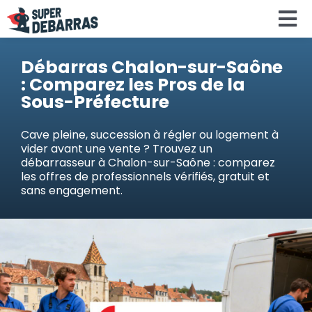
Skip
To
to
content
Na
Accueil
Débarras Chalon-sur-Saône
: Comparez les Pros de la
Sous-Préfecture
Devis debar
Cave pleine, succession à régler ou logement à
vider avant une vente ? Trouvez un
Services
débarrasseur à Chalon-sur-Saône : comparez
les offres de professionnels vérifiés, gratuit et
sans engagement.
Régions
Calculateu
Search
for: