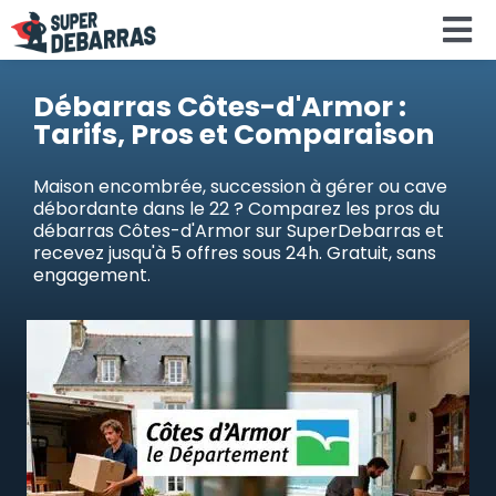
Skip
To
to
content
Na
Accueil
Débarras Côtes-d'Armor :
Tarifs, Pros et Comparaison
Devis debar
Maison encombrée, succession à gérer ou cave
débordante dans le 22 ? Comparez les pros du
débarras Côtes-d'Armor sur SuperDebarras et
Services
recevez jusqu'à 5 offres sous 24h. Gratuit, sans
engagement.
Régions
Calculateu
Search
for: