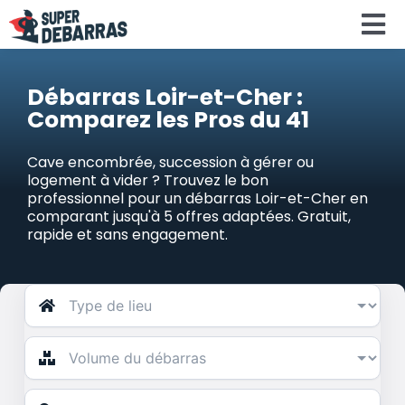
Skip
To
to
content
Na
Accueil
Débarras Loir-et-Cher :
Comparez les Pros du 41
Devis debar
Cave encombrée, succession à gérer ou
logement à vider ? Trouvez le bon
Services
professionnel pour un débarras Loir-et-Cher en
comparant jusqu'à 5 offres adaptées. Gratuit,
rapide et sans engagement.
Régions
Calculateu
Search
for: