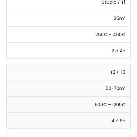
Studio / T1
25m²
250€ – 450€
2 à 4h
T2 / T3
50-70m²
600€ – 1200€
4 à 8h