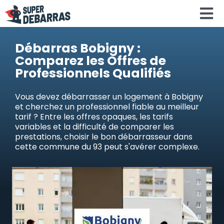
Skip
To
to
content
Na
Accueil
Débarras Bobigny :
Comparez les Offres de
Professionnels Qualifiés
Devis debar
Vous devez débarrasser un logement à Bobigny
et cherchez un professionnel fiable au meilleur
Services
tarif ? Entre les offres opaques, les tarifs
variables et la difficulté de comparer les
prestations, choisir le bon débarrasseur dans
Régions
cette commune du 93 peut s'avérer complexe.
Calculateu
Search
for: