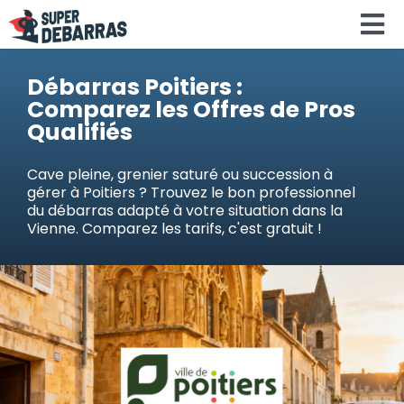
Skip
To
to
content
Na
Accueil
Débarras Poitiers :
Comparez les Offres de Pros
Qualifiés
Devis debar
Cave pleine, grenier saturé ou succession à
gérer à Poitiers ? Trouvez le bon professionnel
Services
du débarras adapté à votre situation dans la
Vienne. Comparez les tarifs, c'est gratuit !
Régions
Calculateu
Search
for: