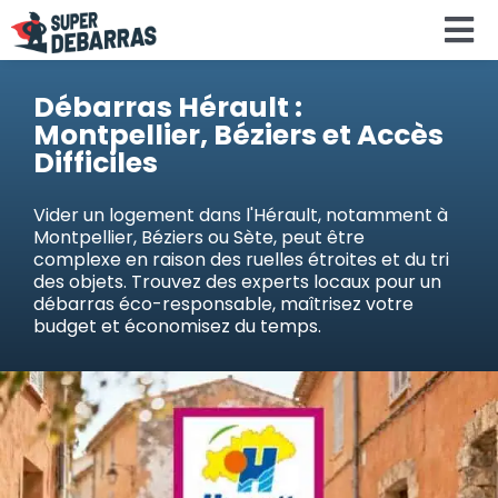
Skip
To
to
content
Na
Accueil
Débarras Hérault :
Montpellier, Béziers et Accès
Difficiles
Devis debar
Vider un logement dans l'Hérault, notamment à
Montpellier, Béziers ou Sète, peut être
Services
complexe en raison des ruelles étroites et du tri
des objets. Trouvez des experts locaux pour un
débarras éco-responsable, maîtrisez votre
Régions
budget et économisez du temps.
Calculateu
Search
for: